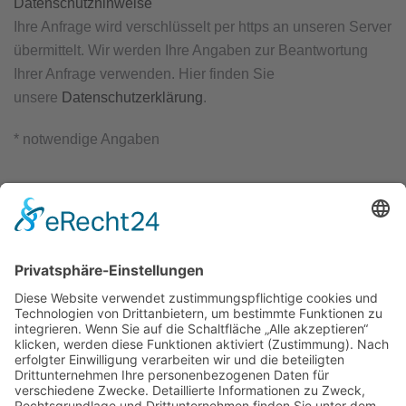
Datenschutzhinweise
Ihre Anfrage wird verschlüsselt per https an unseren Server
übermittelt. Wir werden Ihre Angaben zur Beantwortung
Ihrer Anfrage verwenden. Hier finden Sie
unsere
Datenschutzerklärung
.
* notwendige Angaben
Florian Firefighters Humanitarian
Aid e.V.
56254 Moselkern
info@florian-germany.de